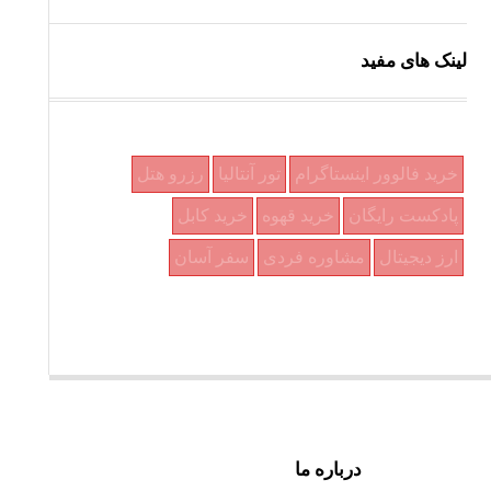
لینک های مفید
خرید فالوور اینستاگرام
تور آنتالیا
رزرو هتل
پادکست رایگان
خرید قهوه
خرید کابل
ارز دیجیتال
مشاوره فردی
سفر آسان
درباره ما