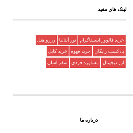
لینک های مفید
خرید فالوور اینستاگرام
تور آنتالیا
رزرو هتل
پادکست رایگان
خرید قهوه
خرید کابل
ارز دیجیتال
مشاوره فردی
سفر آسان
درباره ما