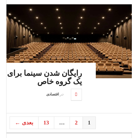
رایگان شدن سینما برای
یک گروه خاص
در
اقتصادی
1
2
…
13
بعدی ←