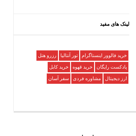
لینک های مفید
خرید فالوور اینستاگرام
تور آنتالیا
رزرو هتل
پادکست رایگان
خرید قهوه
خرید کابل
ارز دیجیتال
مشاوره فردی
سفر آسان