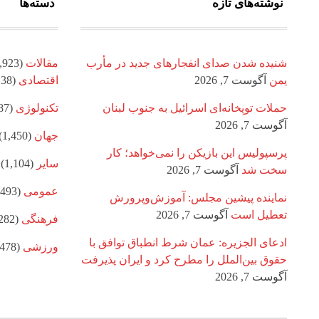
نوشته‌های تازه
دسته‌ها
شنیده شدن صدای انفجارهای جدید در مأرب
مقالات
(8,923)
یمن
آگوست 7, 2026
اقتصادی
(1,138)
حملات توپخانه‌ای اسرائیل به جنوب لبنان
تکنولوژی
(887)
آگوست 7, 2026
جهان
(1,450)
پرسپولیس این بازیکن را نمی‌خواهد؛ کار
سایر
(1,104)
سخت شد
آگوست 7, 2026
عمومی
(1,493)
نماینده پیشین مجلس: آموزش‌وپرورش
تعطیل است
آگوست 7, 2026
فرهنگی
(1,282)
ادعای الجزیره: عمان شرط انطباق توافق با
ورزشی
(1,478)
حقوق بین‌الملل را مطرح کرد و ایران پذیرفت
آگوست 7, 2026