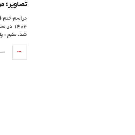
تصاویر؛ م
1404 در
شد. منبع : پایگا
دسامبر 