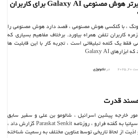
5 قابلیت برتر هوش مصنوعی Galaxy AI برای کاربران
گ ، با گلکسی هوش مصنوعی ، قصد دارد هوش مصنوعی را
مره کاربران تلفن همراه بیاورد. برخلاف مفاهیم بسیاری که
قط یک کلمه تبلیغاتی است ، تجربه کار با این قابلیت ها
زارهای Galaxy AI
2, 2025
در
تکنولوژی
 مسند قدرت
ور خارجه پیشین اسرائیل ، شالومو بن علی و سفیر سابق
اسرائیل در اسپانیا به گفته فرارو ، روزنامه Paraskat Senkit گزارش داد ،
و اذیت از لحاظ تاریخی توسط عناوین مختلف به رسمیت شناخته