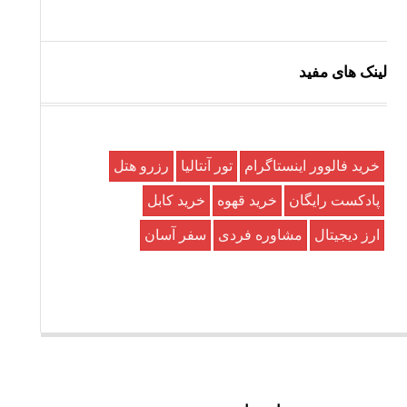
لینک های مفید
خرید فالوور اینستاگرام
تور آنتالیا
رزرو هتل
پادکست رایگان
خرید قهوه
خرید کابل
ارز دیجیتال
مشاوره فردی
سفر آسان