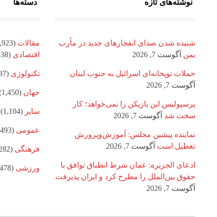
نوشته‌های تازه
دسته‌ها
شنیده شدن صدای انفجارهای جدید در مأرب
مقالات
(8,923)
یمن
آگوست 7, 2026
اقتصادی
(1,138)
حملات توپخانه‌ای اسرائیل به جنوب لبنان
تکنولوژی
(887)
آگوست 7, 2026
جهان
(1,450)
پرسپولیس این بازیکن را نمی‌خواهد؛ کار
سایر
(1,104)
سخت شد
آگوست 7, 2026
عمومی
(1,493)
نماینده پیشین مجلس: آموزش‌وپرورش
تعطیل است
آگوست 7, 2026
فرهنگی
(1,282)
ادعای الجزیره: عمان شرط انطباق توافق با
ورزشی
(1,478)
حقوق بین‌الملل را مطرح کرد و ایران پذیرفت
آگوست 7, 2026