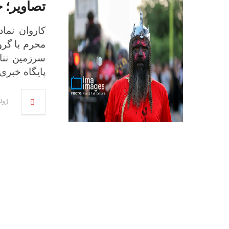
تصاویر؛ ح
محرم با گرو
سرزمین نناو
پایگاه خبری araru
ژوئن 29,