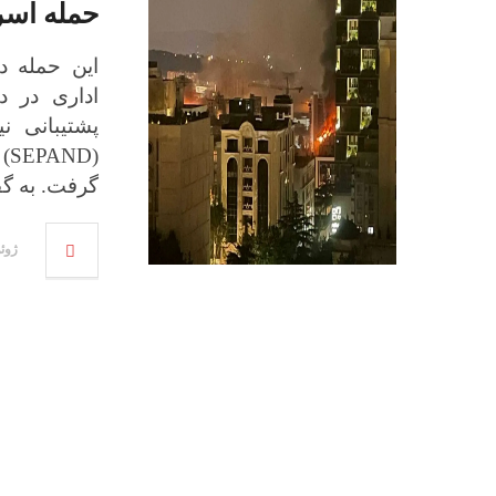
حمله اسرا
اداری در د
پشتیبانی ن
(
گرفت. به گف
ژوئن 15,