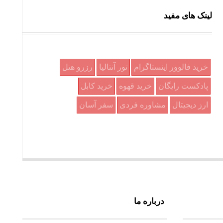
لینک های مفید
خرید فالوور اینستاگرام
تور آنتالیا
رزرو هتل
پادکست رایگان
خرید قهوه
خرید کابل
ارز دیجیتال
مشاوره فردی
سفر آسان
درباره ما