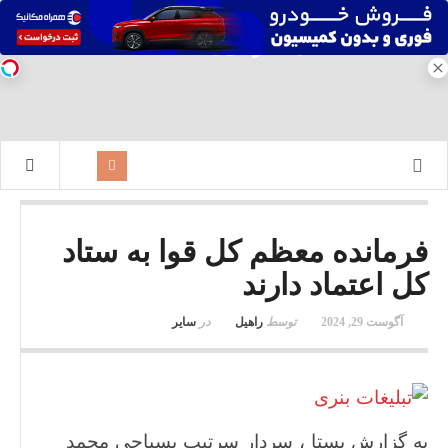
فرمانده معظم کل قوا به ستاد
کل اعتماد دارند
آگوست 29, 2024
توسط
راهیل
در
سایر
به گزارش یستا ، سردار سرتیپ بسباجی محمد