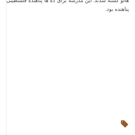
هالو کشته شدند. این مدرسه برای ده ها پناهنده فلسطینی
پناهنده بود.