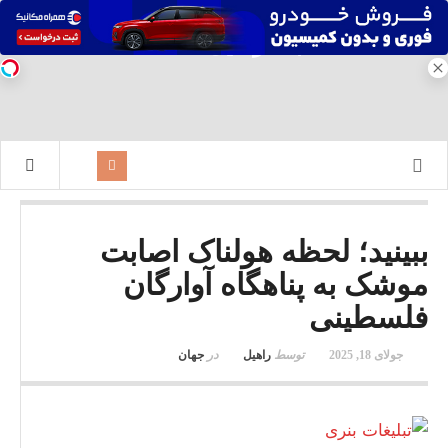
ببینید؛ لحظه هولناک اصابت
موشک به پناهگاه آوارگان
فلسطینی
جولای 18, 2025
توسط
راهیل
در
جهان